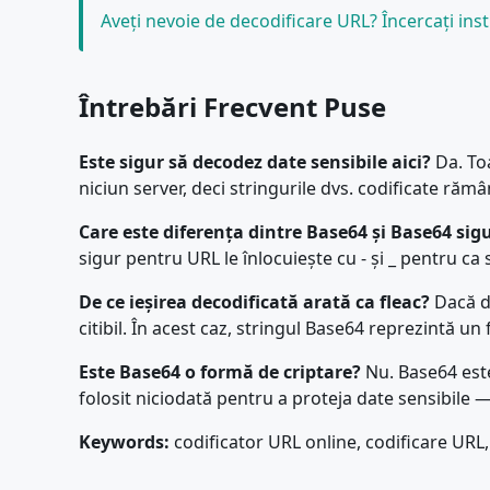
Aveți nevoie de decodificare URL? Încercați in
Întrebări Frecvent Puse
Este sigur să decodez date sensibile aici?
Da. Toa
niciun server, deci stringurile dvs. codificate răm
Care este diferența dintre Base64 și Base64 si
sigur pentru URL le înlocuiește cu - și _ pentru ca 
De ce ieșirea decodificată arată ca fleac?
Dacă da
citibil. În acest caz, stringul Base64 reprezintă un f
Este Base64 o formă de criptare?
Nu. Base64 este
folosit niciodată pentru a proteja date sensibile —
Keywords:
codificator URL online, codificare URL