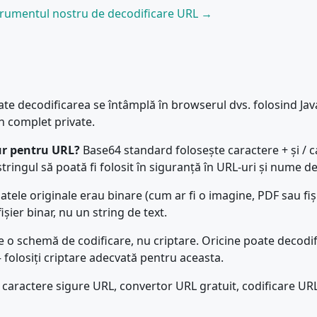
strumentul nostru de decodificare URL →
te decodificarea se întâmplă în browserul dvs. folosind Java
ân complet private.
gur pentru URL?
Base64 standard folosește caractere + și / c
stringul să poată fi folosit în siguranță în URL-uri și nume de
tele originale erau binare (cum ar fi o imagine, PDF sau fiși
ișier binar, nu un string de text.
 o schemă de codificare, nu criptare. Oricine poate decodifi
 folosiți criptare adecvată pentru aceasta.
, caractere sigure URL, convertor URL gratuit, codificare UR