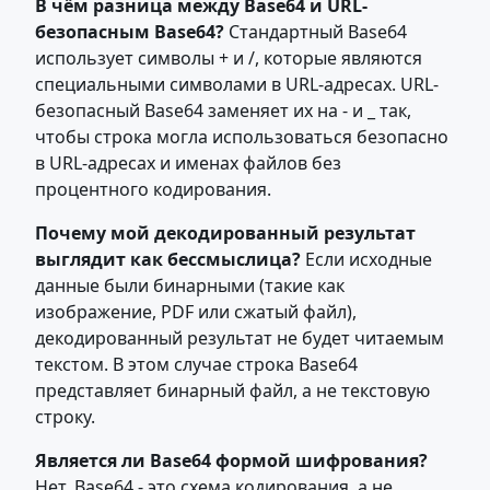
В чём разница между Base64 и URL-
безопасным Base64?
Стандартный Base64
использует символы + и /, которые являются
специальными символами в URL-адресах. URL-
безопасный Base64 заменяет их на - и _ так,
чтобы строка могла использоваться безопасно
в URL-адресах и именах файлов без
процентного кодирования.
Почему мой декодированный результат
выглядит как бессмыслица?
Если исходные
данные были бинарными (такие как
изображение, PDF или сжатый файл),
декодированный результат не будет читаемым
текстом. В этом случае строка Base64
представляет бинарный файл, а не текстовую
строку.
Является ли Base64 формой шифрования?
Нет. Base64 - это схема кодирования, а не