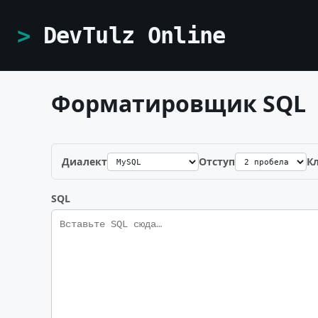
DevTulz Online
Форматировщик SQL
Диалект
Отступ
К
SQL