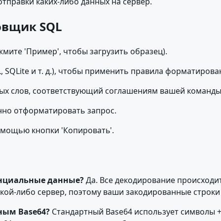
отправки каких-либо данных на сервер.
овщик SQL
жмите 'Пример', чтобы загрузить образец).
, SQLite и т. д.), чтобы применить правила форматиров
вых слов, соответствующий соглашениям вашей команды
нно отформатировать запрос.
мощью кнопки 'Копировать'.
енциальные данные?
Да. Все декодирование происходи
 какой-либо сервер, поэтому ваши закодированные стро
ным Base64?
Стандартный Base64 использует символы +