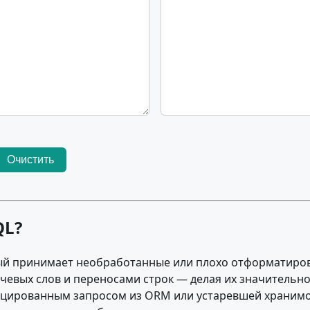
Очистить
QL?
ый принимает необработанные или плохо отформатиров
евых слов и переносами строк — делая их значительно 
фицированным запросом из ORM или устаревшей хранимо