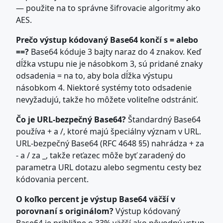
— použite na to správne šifrovacie algoritmy ako
AES.
Prečo výstup kódovaný Base64 končí s = alebo
==?
Base64 kóduje 3 bajty naraz do 4 znakov. Keď
dĺžka vstupu nie je násobkom 3, sú pridané znaky
odsadenia = na to, aby bola dĺžka výstupu
násobkom 4. Niektoré systémy toto odsadenie
nevyžadujú, takže ho môžete voliteľne odstrániť.
Čo je URL-bezpečný Base64?
Štandardný Base64
používa + a /, ktoré majú špeciálny význam v URL.
URL-bezpečný Base64 (RFC 4648 §5) nahrádza + za
- a / za _, takže reťazec môže byť zaradený do
parametra URL dotazu alebo segmentu cesty bez
kódovania percent.
O koľko percent je výstup Base64 väčší v
porovnaní s originálom?
Výstup kódovaný