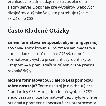
prehliadači. Žiadne údaje nie sú zasielané na
žiadny server. Dokonalé pre vývojárov, webových
dizajnérov a kýmkoľvek, kto potrebuje rýchle
skrášlenie CSS.
Často Kladené Otázky
Zmení formátovanie spôsob, akým funguje môj
CSS?
Nie. Formátovanie CSS zmení len medzery a
koniec riadka, ktoré nie sú v CSS významné.
Formátovaný výstup je sémanticky identický so
vstupom — v prehliadači budú vytvorené presne
rovnaké štýly.
Môžem formátovať SCSS alebo Less pomocou
tohto nástroja?
Tento nástroj je navrhnutý pre
štandardný CSS. Hoci jednoduchá syntaxe SCSS
alebo Less sa môže formátovať bez chýb, vnorené
pravidlá a premenné špecifické pre preprocesory