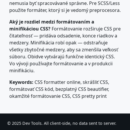
nemusia byť spracovávané správne. Pre SCSS/Less
použite formáter, ktorý si je vedomý preprocesora.
Aký je rozdiel medzi formátovaním a
minifikáciou CSS?
Formátovanie rozširuje CSS pre
čitateľnosť — pridáva odsadenie, konce riadkov a
medzery. Minifikácia robí opak — odstraňuje
všetky zbytočné medzery, aby sa zmenšila veľkosť
súboru. Obidve vytvárajú funkčne identický CSS.
Vo vývoji používajte formátovanie a v produkcii
minifikáciu.
Keywords:
CSS formatter online, skrášliť CSS,
formátovať CSS kód, bezplatný CSS beautifier,
okamžité formátovanie CSS, CSS pretty print
© 2025 Dev Tools. All client-side, no data sent to server.