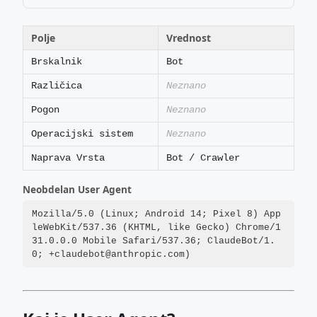
Polje
Vrednost
Brskalnik
Bot
Različica
Neznano
Pogon
Neznano
Operacijski sistem
Neznano
Naprava Vrsta
Bot / Crawler
Neobdelan User Agent
Mozilla/5.0 (Linux; Android 14; Pixel 8) App
leWebKit/537.36 (KHTML, like Gecko) Chrome/1
31.0.0.0 Mobile Safari/537.36; ClaudeBot/1.
0; +claudebot@anthropic.com)