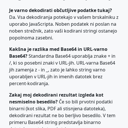
Je varno dekodirati občutljive podatke tukaj?
Da. Vsa dekodiranja potekajo v vašem brskalniku z
uporabo JavaScripta. Noben podatek ni poslan na
noben strežnik, zato vaši kodirani stringi ostanejo
popolnoma zasebni.
Kakšna je razlika med Base64 in URL-varno
Base64?
Standardna Base64 uporablja znake + in
/, ki so posebni znaki v URL-jih. URL-varna Base64
jih zamenja z - in _, zato je lahko string varno
uporabljen v URL-jih in imenih datotek brez
percent-kodiranja.
Zakaj moj dekodirani rezultat izgleda kot
nesmiselno besedilo?
Če so bili prvotni podatki
binarni (kot slika, PDF ali stisnjena datoteka),
dekodirani rezultat ne bo berljivo besedilo. V tem
primeru Base64 string predstavlja binarno