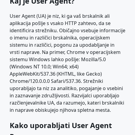
Kaj je User Agent?
User Agent (UA) je niz, ki ga vaš brskalnik ali
aplikacija pošlje s vsako HTTP zahtevo, da se
identificira strežniku. Običajno vsebuje informacije
o imenu in različici brskalnika, operacijskem
sistemu in različici, pogonu za upodabljanje in
vrsti naprave. Na primer, Chrome v operacijskem
sistemu Windows lahko pošlje: Mozilla/5.0
(Windows NT 10.0; Win64; x64)
AppleWebKit/537.36 (KHTML, like Gecko)
Chrome/120.0.0.0 Safari/537.36. Strežniki
uporabljajo ta niz za analitiko, pogajanje o vsebini
in zaznavanje združljivosti. Razvijalci uporabljajo
razčlenjevalnike UA, da razumejo, kateri brskalniki
in naprave obiskujejo njihova spletna mesta.
Kako uporabljati User Agent