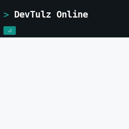
DevTulz Online
🌙