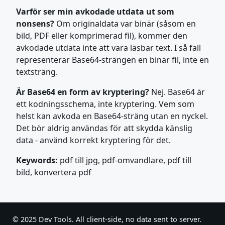
Varför ser min avkodade utdata ut som
nonsens?
Om originaldata var binär (såsom en
bild, PDF eller komprimerad fil), kommer den
avkodade utdata inte att vara läsbar text. I så fall
representerar Base64-strängen en binär fil, inte en
textsträng.
Är Base64 en form av kryptering?
Nej. Base64 är
ett kodningsschema, inte kryptering. Vem som
helst kan avkoda en Base64-sträng utan en nyckel.
Det bör aldrig användas för att skydda känslig
data - använd korrekt kryptering för det.
Keywords:
pdf till jpg, pdf-omvandlare, pdf till
bild, konvertera pdf
© 2025 Dev Tools. All client-side, no data sent to server.