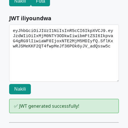
Nakili
Futa
JWT iliyoundwa
Nakili
✅ JWT generated successfully!