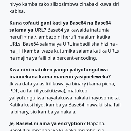
hivyo kamba zako zilizosimbwa zinabaki kuwa siri
kabisa.
Kuna tofauti gani kati ya Base64 na Base64
salama ya URL?
Base64 ya kawaida inatumia
herufi + na /, ambazo ni herufi maalum katika
URLs. Base64 salama ya URL inabadilisha hizi na -
na _ ili kamba iweze kutumika salama katika URLs
na majina ya faili bila percent-encoding.
Kwa nini matokeo yangu yaliyofunguliwa
inaonekana kama maneno yasiyoeleweka?
Ikiwa data ya asili ilikuwa ya binary (kama picha,
PDF, au faili iliyosikitizwa), matokeo
yaliyofunguliwa hayatakuwa nakala inayosomeka.
Katika kesi hiyo, kamba ya Base64 inawakilisha faili
la binary, sio kamba ya nakala.
Je, Base64 ni aina ya encryption?
Hapana.
Base64 ni mpango wa kuweka msimbo, sio