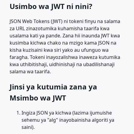
Usimbo wa JWT ni nini?
JSON Web Tokens (JWT) ni tokeni finyu na salama
za URL zinazotumika kuhamisha taarifa kwa
usalama kati ya pande. Zana hii inaunda JWT kwa
kusimba kichwa chako na mzigo kama JSON na
kisha kuzisaini kwa siri yako au ufunguo wa
faragha. Tokeni inayozalishwa inaweza kutumika
kwa uthibitishaji, uidhinishaji na ubadilishanaji
salama wa taarifa.
Jinsi ya kutumia zana ya
Msimbo wa JWT
Ingiza JSON ya kichwa (lazima ijumuishe
sehemu ya "alg" inayobainisha algoriti ya
saini).