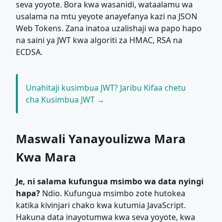
seva yoyote. Bora kwa wasanidi, wataalamu wa
usalama na mtu yeyote anayefanya kazi na JSON
Web Tokens. Zana inatoa uzalishaji wa papo hapo
na saini ya JWT kwa algoriti za HMAC, RSA na
ECDSA.
Unahitaji kusimbua JWT? Jaribu Kifaa chetu
cha Kusimbua JWT →
Maswali Yanayoulizwa Mara
Kwa Mara
Je, ni salama kufungua msimbo wa data nyingi
hapa?
Ndio. Kufungua msimbo zote hutokea
katika kivinjari chako kwa kutumia JavaScript.
Hakuna data inayotumwa kwa seva yoyote, kwa