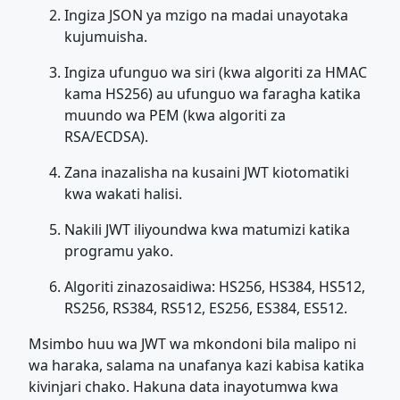
Ingiza JSON ya mzigo na madai unayotaka
kujumuisha.
Ingiza ufunguo wa siri (kwa algoriti za HMAC
kama HS256) au ufunguo wa faragha katika
muundo wa PEM (kwa algoriti za
RSA/ECDSA).
Zana inazalisha na kusaini JWT kiotomatiki
kwa wakati halisi.
Nakili JWT iliyoundwa kwa matumizi katika
programu yako.
Algoriti zinazosaidiwa: HS256, HS384, HS512,
RS256, RS384, RS512, ES256, ES384, ES512.
Msimbo huu wa JWT wa mkondoni bila malipo ni
wa haraka, salama na unafanya kazi kabisa katika
kivinjari chako. Hakuna data inayotumwa kwa