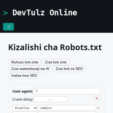
DevTulz Online
🌙
Kizalishi cha Robots.txt
Ruhusu boti zote
Zuia boti zote
Zuia watambazaji wa AI
Zuia boti za SEO
Inafaa kwa SEO
User-agent:
✕
Crawl-delay:
✕