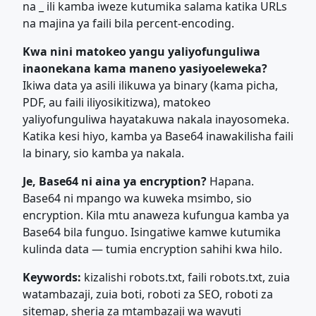
na _ ili kamba iweze kutumika salama katika URLs
na majina ya faili bila percent-encoding.
Kwa nini matokeo yangu yaliyofunguliwa
inaonekana kama maneno yasiyoeleweka?
Ikiwa data ya asili ilikuwa ya binary (kama picha,
PDF, au faili iliyosikitizwa), matokeo
yaliyofunguliwa hayatakuwa nakala inayosomeka.
Katika kesi hiyo, kamba ya Base64 inawakilisha faili
la binary, sio kamba ya nakala.
Je, Base64 ni aina ya encryption?
Hapana.
Base64 ni mpango wa kuweka msimbo, sio
encryption. Kila mtu anaweza kufungua kamba ya
Base64 bila funguo. Isingatiwe kamwe kutumika
kulinda data — tumia encryption sahihi kwa hilo.
Keywords:
kizalishi robots.txt, faili robots.txt, zuia
watambazaji, zuia boti, roboti za SEO, roboti za
sitemap, sheria za mtambazaji wa wavuti