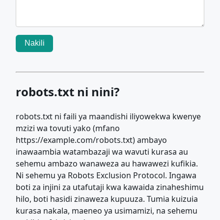
Nakili
robots.txt ni nini?
robots.txt ni faili ya maandishi iliyowekwa kwenye
mzizi wa tovuti yako (mfano
https://example.com/robots.txt) ambayo
inawaambia watambazaji wa wavuti kurasa au
sehemu ambazo wanaweza au hawawezi kufikia.
Ni sehemu ya Robots Exclusion Protocol. Ingawa
boti za injini za utafutaji kwa kawaida zinaheshimu
hilo, boti hasidi zinaweza kupuuza. Tumia kuizuia
kurasa nakala, maeneo ya usimamizi, na sehemu