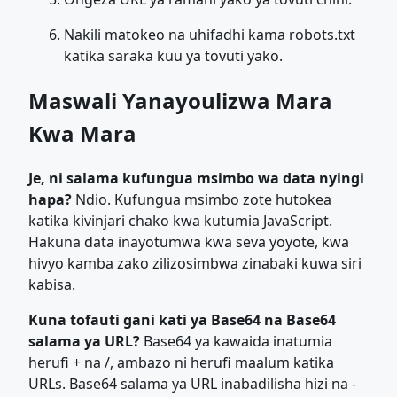
Nakili matokeo na uhifadhi kama robots.txt
katika saraka kuu ya tovuti yako.
Maswali Yanayoulizwa Mara
Kwa Mara
Je, ni salama kufungua msimbo wa data nyingi
hapa?
Ndio. Kufungua msimbo zote hutokea
katika kivinjari chako kwa kutumia JavaScript.
Hakuna data inayotumwa kwa seva yoyote, kwa
hivyo kamba zako zilizosimbwa zinabaki kuwa siri
kabisa.
Kuna tofauti gani kati ya Base64 na Base64
salama ya URL?
Base64 ya kawaida inatumia
herufi + na /, ambazo ni herufi maalum katika
URLs. Base64 salama ya URL inabadilisha hizi na -