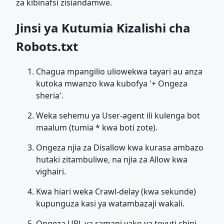
za kibinafsi zisiandamwe.
Jinsi ya Kutumia Kizalishi cha
Robots.txt
Chagua mpangilio uliowekwa tayari au anza
kutoka mwanzo kwa kubofya '+ Ongeza
sheria'.
Weka sehemu ya User-agent ili kulenga bot
maalum (tumia * kwa boti zote).
Ongeza njia za Disallow kwa kurasa ambazo
hutaki zitambuliwe, na njia za Allow kwa
vighairi.
Kwa hiari weka Crawl-delay (kwa sekunde)
kupunguza kasi ya watambazaji wakali.
Ongeza URL ya ramani yako ya tovuti chini.