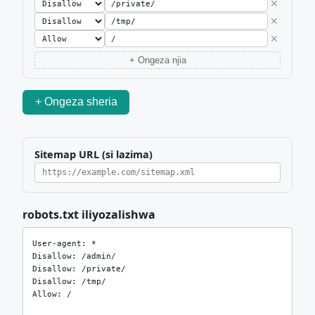
✕
✕
✕
+ Ongeza njia
+ Ongeza sheria
Sitemap URL (si lazima)
robots.txt iliyozalishwa