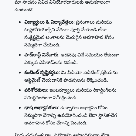
మా సాధనం వివిధ వినియోగదారులకు అనుకూలంగా
ఉంటుంది:
విద్యార్థులు & విద్యావేత్తలు
: ప్రసంగాలు మరియు
ట్యుటోరియల్స్‌ని వేగంగా పూర్తి చేయండి లేదా
సంక్లిష్టమైన అంశాలను మెరుగైన అవగాహన కోసం
నెమ్మదిగా చేయండి.
పాడ్‌కాస్ట్ వినేవారు
: అదనపు వినే సమయం లేకుండా
ఎక్కువ ఎపిసోడ్‌లను వినండి.
కంటెంట్ సృష్టికర్తలు
: మీ వీడియో ఎడిటింగ్ ప్రక్రియను
ఆప్టిమైజ్ చేయడానికి పొడవులను లెక్కించండి.
పరిశోధకులు
: ఇంటర్వ్యూలు మరియు రికార్డింగ్‌లను
సమర్థవంతంగా సమీక్షించండి.
భాష అభ్యాసకులు
: ఉచ్చారణ అభ్యాసం కోసం
నెమ్మదిగా వేగాన్ని ఉపయోగించండి లేదా స్థానిక-వేగ
అవగాహన కోసం వేగాన్ని పెంచండి.
మీరు చదువుతున్నా, వినోదాన్ని ఆస్వాదిస్తున్నా లేదా