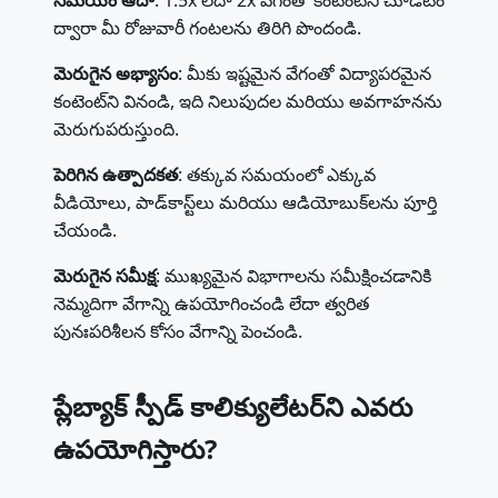
ద్వారా మీ రోజువారీ గంటలను తిరిగి పొందండి.
మెరుగైన అభ్యాసం
: మీకు ఇష్టమైన వేగంతో విద్యాపరమైన
కంటెంట్‌ని వినండి, ఇది నిలుపుదల మరియు అవగాహనను
మెరుగుపరుస్తుంది.
పెరిగిన ఉత్పాదకత
: తక్కువ సమయంలో ఎక్కువ
వీడియోలు, పాడ్‌కాస్ట్‌లు మరియు ఆడియోబుక్‌లను పూర్తి
చేయండి.
మెరుగైన సమీక్ష
: ముఖ్యమైన విభాగాలను సమీక్షించడానికి
నెమ్మదిగా వేగాన్ని ఉపయోగించండి లేదా త్వరిత
పునఃపరిశీలన కోసం వేగాన్ని పెంచండి.
ప్లేబ్యాక్ స్పీడ్ కాలిక్యులేటర్‌ని ఎవరు
ఉపయోగిస్తారు?