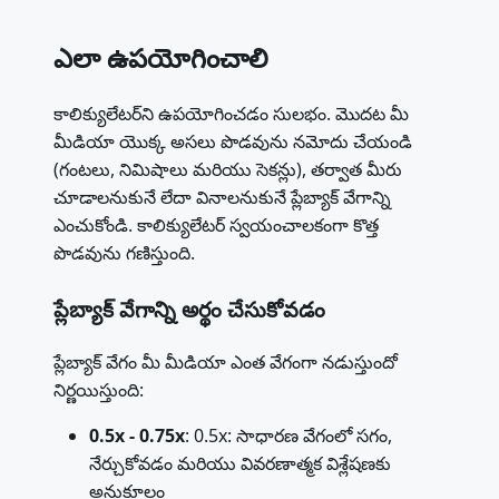
ఎలా ఉపయోగించాలి
కాలిక్యులేటర్‌ని ఉపయోగించడం సులభం. మొదట మీ
మీడియా యొక్క అసలు పొడవును నమోదు చేయండి
(గంటలు, నిమిషాలు మరియు సెకన్లు), తర్వాత మీరు
చూడాలనుకునే లేదా వినాలనుకునే ప్లేబ్యాక్ వేగాన్ని
ఎంచుకోండి. కాలిక్యులేటర్ స్వయంచాలకంగా కొత్త
పొడవును గణిస్తుంది.
ప్లేబ్యాక్ వేగాన్ని అర్థం చేసుకోవడం
ప్లేబ్యాక్ వేగం మీ మీడియా ఎంత వేగంగా నడుస్తుందో
నిర్ణయిస్తుంది:
0.5x - 0.75x
: 0.5x: సాధారణ వేగంలో సగం,
నేర్చుకోవడం మరియు వివరణాత్మక విశ్లేషణకు
అనుకూలం