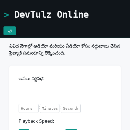
DevTulz Online
🌙
వివిధ వేగాల్లో ఆడియో మరియు వీడియో కోసం సర్దుబాటు చేసిన
ప్లేబ్యాక్ సమయాన్ని లెక్కించండి.
అసలు వ్యవధి:
:
:
Playback Speed: