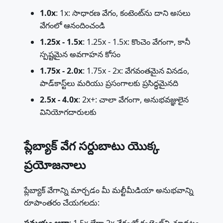
1.0x
: 1x: సాధారణ వేగం, కంటెంట్‌ను దాని అసలు
వేగంలో ఆనందించండి
1.25x - 1.5x
: 1.25x - 1.5x: కొంచెం వేగంగా, కానీ
స్పష్టమైన అవగాహన కోసం
1.75x - 2.0x
: 1.75x - 2x: వేగవంతమైన వినడం,
పాడ్‌కాస్ట్‌లు మరియు ప్రసంగాలకు ప్రసిద్ధమైనది
2.5x - 4.0x
: 2x+: చాలా వేగంగా, అనుభవజ్ఞులైన
వినియోగదారులకు
ప్లేబ్యాక్ వేగ సర్దుబాటు యొక్క
ప్రయోజనాలు
ప్లేబ్యాక్ వేగాన్ని మార్చడం మీ మల్టీమీడియా అనుభవాన్ని
రూపాంతరం చేయగలదు:
సమయం ఆదా
: 1.5x లేదా 2x వేగంతో కంటెంట్‌ని చూడటం