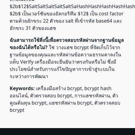
$2b$12$SaltSaltSaltSaltSaltSaHashHashHashHashHa
$2b$ เป็นเวอร์ชันของอัลกอริทึม $12$ เป็น cost factor
ตามด้วยอักขระ 22 ตัวของ salt ที่เข้ารหัส base64 และ
อักขระ 31 ตัวของแฮช
ฉันสามารถใช้สิ่งนี้เพื่อตรวจสอบรหัสผ่านจากฐานข้อมูล
ของฉันได้หรือไม่?
ใช่ วางแฮช bcrypt ที่จัดเก็บไว้จาก
ฐานข้อมูลของคุณและรหัสผ่านข้อความธรรมดาลงใน
แท็บ Verify เครื่องมือจะยืนยันว่าตรงกันหรือไม่ ซึ่งมี
ประโยชน์สำหรับการแก้ไขปัญหาการเข้าสู่ระบบใน
ระหว่างการพัฒนา
Keywords:
เครื่องมือสร้าง bcrypt, bcrypt hash
ออนไลน์, ตัวตรวจสอบ bcrypt, การแฮชรหัสผ่าน, ตัว
คูณต้นทุน bcrypt, แฮชรหัสผ่าน bcrypt, ตัวตรวจสอบ
bcrypt