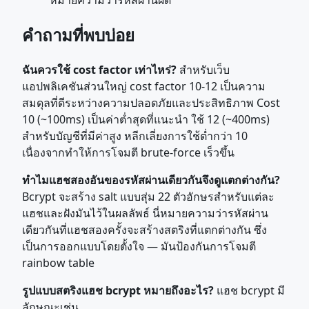
หมายความว่ารหัสผ่านผิด
คำถามที่พบบ่อย
ฉันควรใช้ cost factor เท่าไหร่?
สำหรับเว็บ
แอปพลิเคชันส่วนใหญ่ cost factor 10-12 เป็นความ
สมดุลที่ดีระหว่างความปลอดภัยและประสิทธิภาพ Cost
10 (~100ms) เป็นค่าต่ำสุดที่แนะนำ ใช้ 12 (~400ms)
สำหรับบัญชีที่มีค่าสูง หลีกเลี่ยงการใช้ต่ำกว่า 10
เนื่องจากทำให้การโจมตี brute-force เร็วขึ้น
ทำไมแฮชสองอันของรหัสผ่านเดียวกันจึงดูแตกต่างกัน?
Bcrypt จะสร้าง salt แบบสุ่ม 22 ตัวอักษรสำหรับแต่ละ
แฮชและฝังมันไว้ในผลลัพธ์ นี่หมายความว่ารหัสผ่าน
เดียวกันที่แฮชสองครั้งจะสร้างสตริงที่แตกต่างกัน ซึ่ง
เป็นการออกแบบโดยตั้งใจ — มันป้องกันการโจมตี
rainbow table
รูปแบบสตริงแฮช bcrypt หมายถึงอะไร?
แฮช bcrypt มี
ลักษณะเช่น