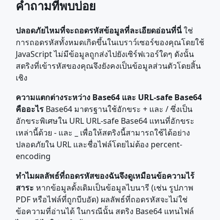
คำถามที่พบบ่อย
ปลอดภัยไหมที่จะถอดรหัสข้อมูลที่ละเอียดอ่อนที่นี่
ใช่
การถอดรหัสทั้งหมดเกิดขึ้นในเบราว์เซอร์ของคุณโดยใช้
JavaScript ไม่มีข้อมูลถูกส่งไปยังเซิร์ฟเวอร์ใดๆ ดังนั้น
สตริงที่เข้ารหัสของคุณจึงยังคงเป็นข้อมูลส่วนตัวโดยสิ้น
เชิง
ความแตกต่างระหว่าง Base64 และ URL-safe Base64
คืออะไร
Base64 มาตรฐานใช้อักขระ + และ / ซึ่งเป็น
อักขระพิเศษใน URL URL-safe Base64 แทนที่อักขระ
เหล่านี้ด้วย - และ _ เพื่อให้สตริงนี้สามารถใช้ได้อย่าง
ปลอดภัยใน URL และชื่อไฟล์โดยไม่ต้อง percent-
encoding
ทำไมผลลัพธ์ที่ถอดรหัสของฉันจึงดูเหมือนข้อความไร้
สาระ
หากข้อมูลดั้งเดิมเป็นข้อมูลไบนารี (เช่น รูปภาพ
PDF หรือไฟล์ที่ถูกบีบอัด) ผลลัพธ์ที่ถอดรหัสจะไม่ใช่
ข้อความที่อ่านได้ ในกรณีนั้น สตริง Base64 แทนไฟล์