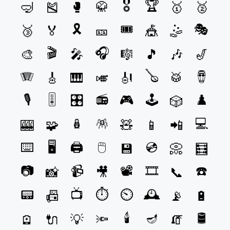
🎖️
🏆
🤿
🎽
🥊
🥋
🥇
🥈
🎗️
🎟️
🎭
🥉
🏅
🎫
🎪
🤹
🎬
🎧
🎨
🎤
🎼
🎵
🎶
🎷
🪗
🪕
🪘
🎸
🎹
🎺
🎻
🥁
🎙️
🎚️
🎛️
📻
🎮
🕹️
♟️
🎲
🪆
🪅
💻
🎰
🧩
🧸
📱
📲
⌨️
🖥️
🖨️
🖱️
💿
💾
📀
🧮
📷
📹
📽️
🎞️
☎️
📸
🎥
📞
📟
📺
⏱️
⏲️
🕰️
📠
📡
🔋
🕯️
🪔
🛢️
🪫
🔌
💡
🔦
🧯