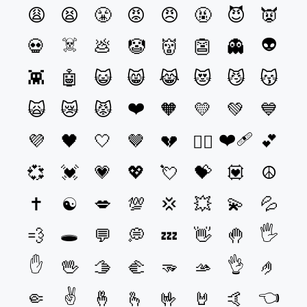
😤
🤬
👿
😩
😫
😡
😠
😈
☠️
👽
💀
💩
🤡
👹
👺
👻
👾
🤖
😺
😸
😹
😻
😼
😽
❤️
🧡
💛
💚
💙
🙀
😿
😾
❤️‍🩹
💜
🖤
🤍
🤎
💔
💕
❤️‍🔥
💞
💓
💗
💖
💘
💝
💟
☮️
💋
💯
💢
💥
💫
💦
✝️
☯️
🕳️
🖐️
💨
💬
💭
💤
👋
🤚
✋
👌
🖖
🫱
🫲
🫳
🫴
🤌
✌️
👈
🤏
🤞
🫰
🤟
🤘
🤙