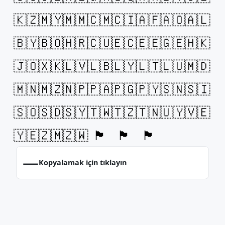
🇰🇿
🇲🇾
🇲🇲
🇨🇲
🇨🇮
🇦🇫
🇦🇴
🇦🇱
🇧🇾
🇧🇴
🇭🇷
🇨🇺
🇪🇨
🇪🇪
🇬🇪
🇭🇰
🇯🇴
🇽🇰
🇱🇻
🇱🇧
🇱🇾
🇱🇹
🇱🇺
🇲🇩
🇲🇳
🇲🇿
🇳🇵
🇵🇦
🇵🇬
🇵🇾
🇸🇳
🇸🇮
🇸🇴
🇸🇩
🇸🇾
🇹🇼
🇹🇿
🇹🇳
🇺🇾
🇻🇪
🇾🇪
🇿🇲
🇿🇼
🏴󠁧󠁢󠁥󠁮󠁧󠁿
🏴󠁧󠁢󠁳󠁣󠁴󠁿
🏴󠁧󠁢󠁷󠁬󠁳󠁿
—
Kopyalamak için tıklayın