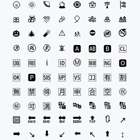
🪐
🌝
🌞
🔮
🧿
🪬
🎐
🎏
🎀
🎁
🎊
🎉
🎈
🎋
🎍
🎎
⚠️
⛔
🚭
🎃
🎄
🧨
🚸
🚳
🚯
🚱
🚷
📵
🅰️
🆎
🅱️
🆑
Ⓜ️
ℹ️
🆒
🆓
🆔
🆕
🆖
🅾️
🆗
🅿️
🆘
🆙
🆚
🈁
🈶
🈹
㊗️
🈚
🈲
🉐
🈷️
🈸
🈴
🈳
㊙️
🔣
🔤
🔡
🔠
🔢
🉑
🈵
🔃
🔟
🔙
🔚
🔛
🔜
🔝
↗️
➡️
⬇️
⬅️
⬆️
↕️
↘️
↙️
↖️