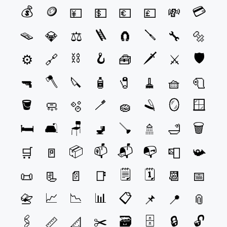
💰
🪙
💳
💴
💵
💶
💷
💸
🪤
🪜
🪛
💎
🧲
🔧
🔩
⚖️
⛓️
🪝
🗡️
🛡️
🔗
🧰
⚙️
⚔️
🪓
🔫
🔪
🧴
🧷
🧹
🧺
🧻
🪣
🪥
🪒
🪞
🪟
🧼
🫧
🧽
🛏️
🛋️
🪑
🪠
🗑️
🚽
🚿
🛁
📦
📫
📬
📭
🛒
🚪
📮
📯
🗒️
🗓️
📜
📃
📄
📑
📆
📅
📈
📉
📊
📋
📇
📌
📍
📎
🖇️
✂️
🗃️
🗄️
🔒
🔓
📏
📐