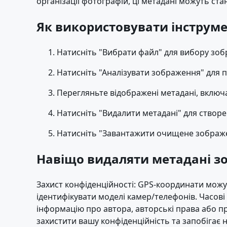
організації фотографій, ці метадані можуть ст
Як використовувати інструм
Натисніть "Вибрати файл" для вибору зоб
Натисніть "Аналізувати зображення" для п
Перегляньте відображені метадані, включ
Натисніть "Видалити метадані" для створе
Натисніть "Завантажити очищене зображен
Навіщо видаляти метадані з
Захист конфіденційності: GPS-координати мож
ідентифікувати моделі камер/телефонів. Часові
інформацію про автора, авторські права або 
захистити вашу конфіденційність та запобіга