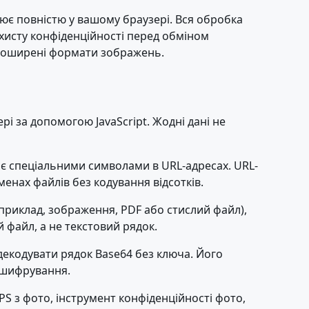
є повністю у вашому браузері. Вся обробка
ахисту конфіденційності перед обміном
і поширені формати зображень.
рі за допомогою JavaScript. Жодні дані не
і є спеціальними символами в URL-адресах. URL-
менах файлів без кодування відсотків.
априклад, зображення, PDF або стислий файл),
 файл, а не текстовий рядок.
 декодувати рядок Base64 без ключа. Його
е шифрування.
S з фото, інструмент конфіденційності фото,