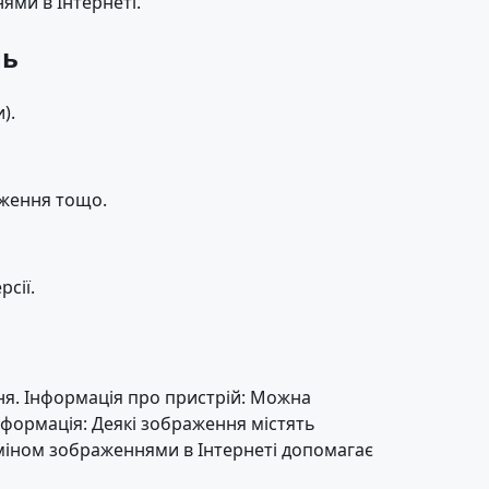
ями в Інтернеті.
нь
).
дження тощо.
сії.
я. Інформація про пристрій: Можна
інформація: Деякі зображення містять
міном зображеннями в Інтернеті допомагає