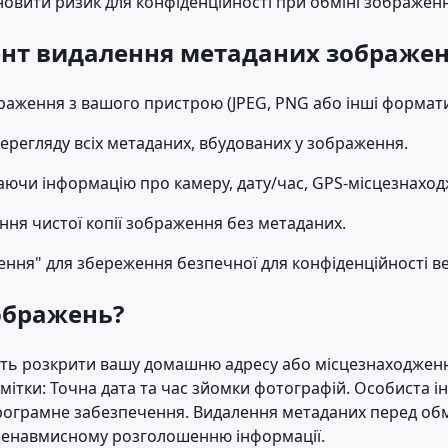
ановити ризик для конфіденційності при обміні зображенн
ент видалення метаданих зображе
раження з вашого пристрою (JPEG, PNG або інші формати
ерегляду всіх метаданих, вбудованих у зображення.
аючи інформацію про камеру, дату/час, GPS-місцезнахо
ння чистої копії зображення без метаданих.
ня" для збереження безпечної для конфіденційності вер
ображень?
уть розкрити вашу домашню адресу або місцезнаходженн
 мітки: Точна дата та час зйомки фотографій. Особиста 
програмне забезпечення. Видалення метаданих перед об
є ненавмисному розголошенню інформації.