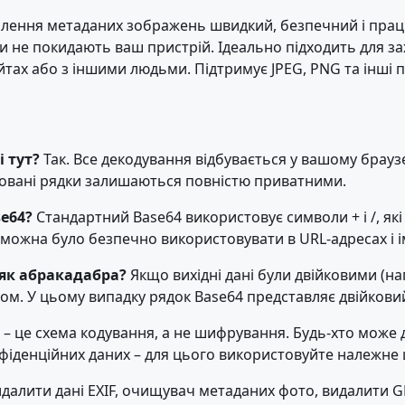
лення метаданих зображень швидкий, безпечний і працю
и не покидають ваш пристрій. Ідеально підходить для з
йтах або з іншими людьми. Підтримує JPEG, PNG та інш
 тут?
Так. Все декодування відбувається у вашому браузе
довані рядки залишаються повністю приватними.
se64?
Стандартний Base64 використовує символи + і /, як
к можна було безпечно використовувати в URL-адресах і і
як абракадабра?
Якщо вихідні дані були двійковими (н
м. У цьому випадку рядок Base64 представляє двійковий
4 – це схема кодування, а не шифрування. Будь-хто може
онфіденційних даних – для цього використовуйте належн
алити дані EXIF, очищувач метаданих фото, видалити GP