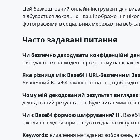
Цей безкоштовний онлайн-інструмент для вида
відбувається локально - ваші зображення нікол
фотографіями в соціальних мережах, на веб-са
Часто задавані питання
Чи безпечно декодувати конфіденційні дані
передаються на жоден сервер, тому ваші зако
Яка різниця між Base64 і URL-безпечним Ba
безпечний Base64 замінює їх на - і _, щоб рядо
Чому мій декодований результат виглядає 
декодований результат не буде читаємим тексто
Чи є Base64 формою шифрування?
Ні. Base6
ніколи не слід використовувати для захисту к
Keywords:
видалення метаданих зображень, вид