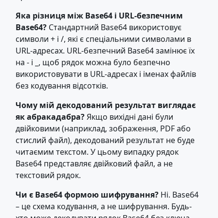
Яка різниця між Base64 і URL-безпечним
Base64?
Стандартний Base64 використовує
символи + і /, які є спеціальними символами в
URL-адресах. URL-безпечний Base64 замінює їх
на - і _, щоб рядок можна було безпечно
використовувати в URL-адресах і іменах файлів
без кодування відсотків.
Чому мій декодований результат виглядає
як абракадабра?
Якщо вихідні дані були
двійковими (наприклад, зображення, PDF або
стислий файл), декодований результат не буде
читаємим текстом. У цьому випадку рядок
Base64 представляє двійковий файл, а не
текстовий рядок.
Чи є Base64 формою шифрування?
Ні. Base64
– це схема кодування, а не шифрування. Будь-
хто може декодувати рядок Base64 без ключа.