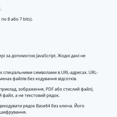
.
о 8 або 7 bits).
рі за допомогою JavaScript. Жодні дані не
і є спеціальними символами в URL-адресах. URL-
менах файлів без кодування відсотків.
априклад, зображення, PDF або стислий файл),
 файл, а не текстовий рядок.
 декодувати рядок Base64 без ключа. Його
е шифрування.