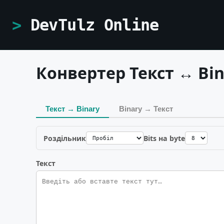
DevTulz Online
Конвертер Текст ↔ Bin
Текст → Binary
Binary → Текст
Роздільник
Bits на byte
Текст