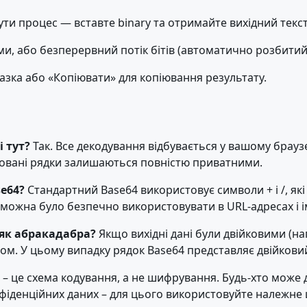
ути процес — вставте binary та отримайте вихідний текст
и, або безперервний потік бітів (автоматично розбитий п
азка або «Копіювати» для копіювання результату.
 тут?
Так. Все декодування відбувається у вашому браузе
довані рядки залишаються повністю приватними.
se64?
Стандартний Base64 використовує символи + і /, як
к можна було безпечно використовувати в URL-адресах і і
як абракадабра?
Якщо вихідні дані були двійковими (н
м. У цьому випадку рядок Base64 представляє двійковий
4 – це схема кодування, а не шифрування. Будь-хто може
онфіденційних даних – для цього використовуйте належн