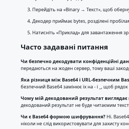
Перейдіть на «Binary → Текст», щоб оберн
Декодер приймає bytes, розділені пробілам
Натисніть «Приклад» для завантаження зр
Часто задавані питання
Чи безпечно декодувати конфіденційні дані
передаються на жоден сервер, тому ваші зако
Яка різниця між Base64 і URL-безпечним Ba
безпечний Base64 замінює їх на - і _, щоб рядо
Чому мій декодований результат виглядає 
декодований результат не буде читаємим тексто
Чи є Base64 формою шифрування?
Ні. Base6
ніколи не слід використовувати для захисту к