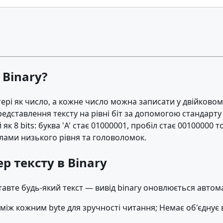
 Binary?
рі як число, а кожне число можна записати у двійковому
редставлення тексту на рівні біт за допомогою стандарту
як 8 bits: буква 'A' стає 01000001, пробіл стає 0010000
лами низького рівня та головоломок.
р тексту в Binary
ставте будь-який текст — вивід binary оновлюється автом
 між кожним byte для зручності читання; Немає об'єднує 