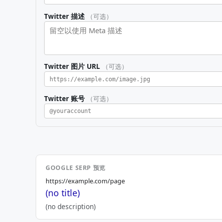
Twitter 描述
（可选）
Twitter 图片 URL
（可选）
Twitter 账号
（可选）
GOOGLE SERP 预览
https://example.com/page
(no title)
(no description)