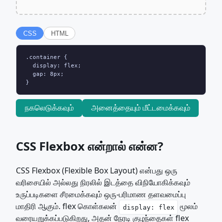
CSS
HTML
.container {

  display: flex;

  gap: 8px;

}
நகலெடுக்கவும்
அனைத்தையும் மீட்டமைக்கவும்
CSS Flexbox என்றால் என்ன?
CSS Flexbox (Flexible Box Layout) என்பது ஒரு
வரிசையில் அல்லது நிரலில் இடத்தை விநியோகிக்கவும்
உருப்படிகளை சீரமைக்கவும் ஒரு-பரிமாண தளவமைப்பு
மாதிரி ஆகும். flex கொள்கலன்
மூலம்
display: flex
வரையறுக்கப்படுகிறது, அதன் நேரடி குழந்தைகள் flex