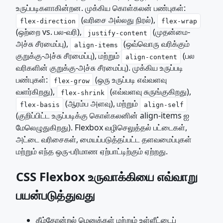
உருப்படிகளாகின்றன. முக்கிய கொள்கலன் பண்புகள்:
(வரிசை அல்லது நிரல்),
flex-direction
flex-wrap
(ஒற்றை vs. பல-வரி),
(முதன்மை-
justify-content
அச்சு சீரமைப்பு),
(ஒவ்வொரு வரிக்கும்
align-items
குறுக்கு-அச்சு சீரமைப்பு), மற்றும்
(பல
align-content
வரிகளின் குறுக்கு-அச்சு சீரமைப்பு). முக்கிய உருப்படி
பண்புகள்:
(ஒரு உருப்படி எவ்வளவு
flex-grow
வளர்கிறது),
(எவ்வளவு சுருங்குகிறது),
flex-shrink
(ஆரம்ப அளவு), மற்றும்
flex-basis
align-self
(குறிப்பிட்ட உருப்படிக்கு கொள்கலனின் align-items ஐ
மேலெழுதுகிறது). Flexbox வழிசெலுத்தல் பட்டைகள்,
அட்டை வரிசைகள், மையப்படுத்தப்பட்ட தளவமைப்புகள்
மற்றும் எந்த ஒரு-பரிமாண ஏற்பாட்டிற்கும் ஏற்றது.
CSS Flexbox உருவாக்கியை எவ்வாறு
பயன்படுத்துவது
கீழ்தோன்றல் மெனுக்கள் மற்றும் உள்ளீட்டைப்