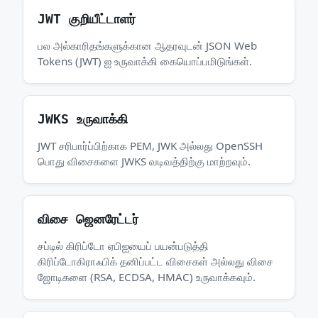
JWT குறியீட்டாளர்
பல அல்காரிதங்களுக்கான ஆதரவுடன் JSON Web
Tokens (JWT) ஐ உருவாக்கி கையொப்பமிடுங்கள்.
JWKS உருவாக்கி
JWT சரிபார்ப்பிற்காக PEM, JWK அல்லது OpenSSH
பொது விசைகளை JWKS வடிவத்திற்கு மாற்றவும்.
விசை ஜெனரேட்டர்
சப்டில் கிரிப்டோ ஏபிஐயைப் பயன்படுத்தி
கிரிப்டோகிராஃபிக் தனிப்பட்ட விசைகள் அல்லது விசை
ஜோடிகளை (RSA, ECDSA, HMAC) உருவாக்கவும்.