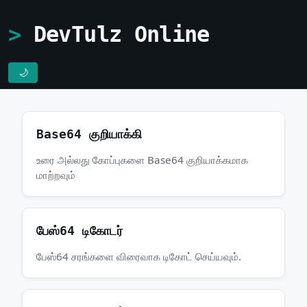
DevTulz Online
🌙
Base64 குறியாக்கி
உரை அல்லது கோப்புகளை Base64 குறியாக்கமாக
மாற்றவும்
பேஸ்64 டிகோடர்
பேஸ்64 சரங்களை விரைவாக டிகோட் செய்யவும்.