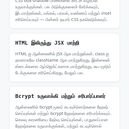
CSS box-shadow பாணிகளை காட்சி வழியில்
உருவாக்குங்கள். பல அடுக்குகளைச் சேர்க்கவும்,
இடமாற்றங்கள், மங்கல், பரவல், வண்ணம் மற்றும் inset
சரிசெய்யவும் — பின்னர் தயார் CSS நகலெடுக்கவும்.
HTML இலிருந்து JSX மாற்றி
HTML ஐ ஆன்லைனில் JSX ஆக மாற்றுங்கள். class ஐ
தானாகவே className ஆக மாற்றுகிறது, இன்லைன்
ஸ்டைல்களை ஆப்ஜெக்ட்களாக மாற்றுகிறது, சுய-மூடும்
டேக்குகளை சரிசெய்கிறது, மேலும் பல.
Bcrypt உருவாக்கி மற்றும் சரிபார்ப்பாளர்
ஆன்லைனில் bcrypt மூலம் கடவுச்சொற்களை ஹேஷ்
செய்யுங்கள் மற்றும் bcrypt ஹேஷ்களை சரிபார்க்கவும்.
செலவு காரணியை தேர்வு செய்யுங்கள், பாதுகாப்பான
ஹேஷ்களை உருவாக்குங்கள், மற்றும் கடவுச்சொல்