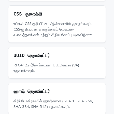
CSS குறைக்கி
உங்கள் CSS குறியீட்டை ஆன்லைனில் குறைக்கவும்.
CSS-ஐ விரைவாக சுருக்கவும் வேகமான
வலைத்தளங்கள் மற்றும் சிறிய கோப்பு அளவிற்காக.
UUID ஜெனரேட்டர்
RFC4122-இணக்கமான UUIDகளை (v4)
உருவாக்கவும்.
ஹாஷ் ஜெனரேட்டர்
கிரிப்டோகிராஃபிக் ஹாஷ்களை (SHA-1, SHA-256,
SHA-384, SHA-512) உருவாக்கவும்.